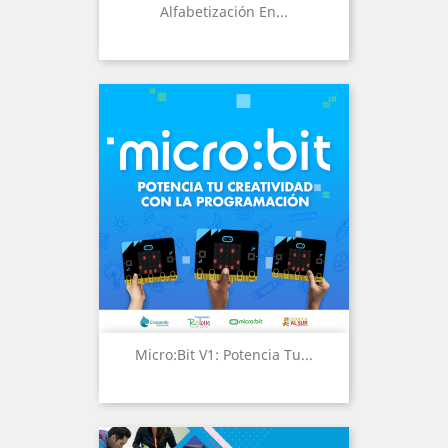
Alfabetización En...
Micro:Bit V1: Potencia Tu...