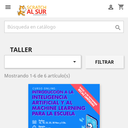
shopping_cart



TALLER

FILTRAR
Mostrando 1-6 de 6 artículo(s)